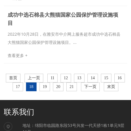
成功中选石棉县大熊猫国家公园保护管理设施项
目
2022年10月28日，在雅安市中介网上服务超市成功中选石棉县
大熊猫国家公园保护管理设施项目。...
查看更多 +
首页
上一页
11
12
13
14
15
16
17
18
19
20
21
下一页
末页
联系我们
地址：绵阳市临园路东段53号兴发一代天骄1栋1单元9层