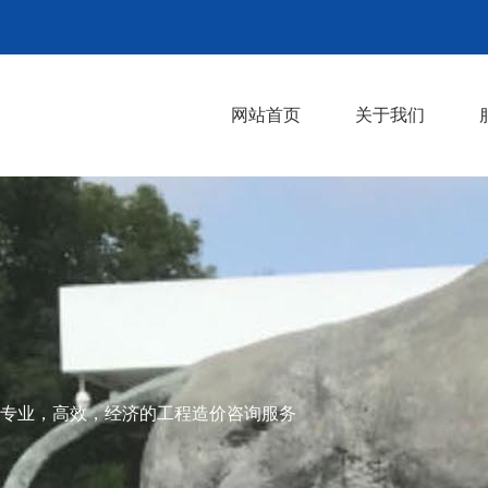
网站首页
关于我们
企业文化
专业，高效，经济的工程造价咨询服务