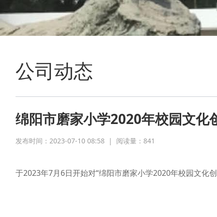
公司动态
绵阳市磨家小学2020年校园文
发布时间：2023-07-10 08:58
|
阅读量：
841
于2023年7月6日开始对“绵阳市磨家小学2020年校园文