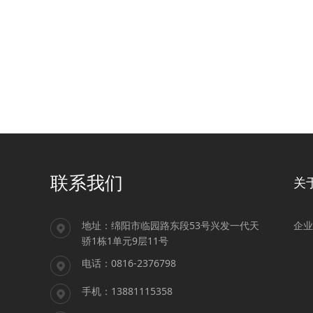
联系我们
关
地址：绵阳市临园路东段53号兴发一代天
企业
骄1栋1单元9层11号
电话：0816-2376798
手机：13881115358