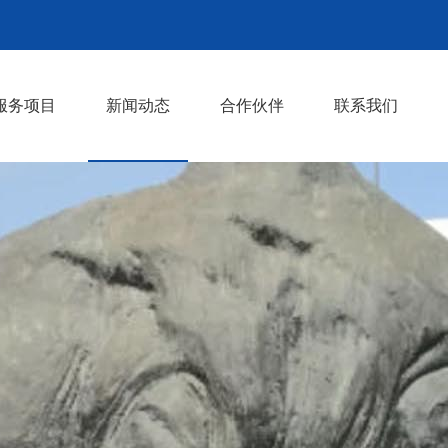
服务项目
新闻动态
合作伙伴
联系我们
建设项目评估
工程造价分析
合同价款确定
工程造价咨询
造价信息服务
工程招标代理
公司动态
行业动态
>
>
>
>
>
>
>
>
>