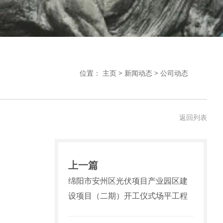
位置：
主页
>
新闻动态
>
公司动态
返回列表
上一篇
绵阳市安州区光伏项目产业园区建
设项目（二期）开工仪式场平工程