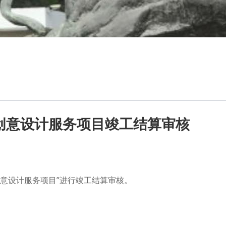
化创意设计服务项目竣工结算审核
化创意设计服务项目”进行竣工结算审核。